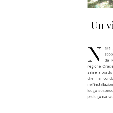
Un v
N
ella
scop
da K
regione Oracle
salire a bordo
che ha condo
nell’installazi
luogo sospeso
prologo narrat