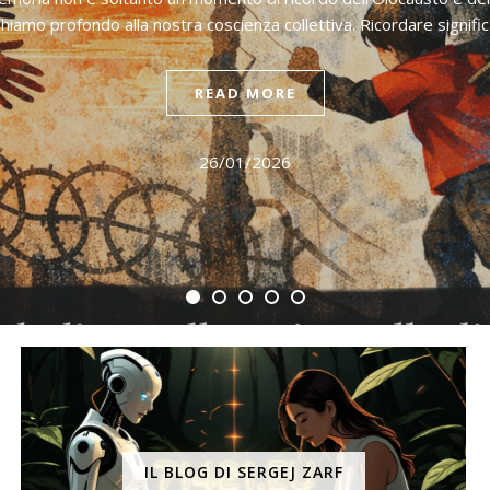
chiamo profondo alla nostra coscienza collettiva. Ricordare signif
READ MORE
26/01/2026
IL BLOG DI SERGEJ ZARF