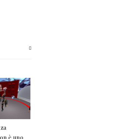
nza
non è uno