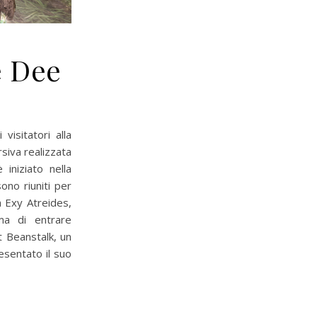
e Dee
isitatori alla
siva realizzata
 iniziato nella
ono riuniti per
a Exy Atreides,
ma di entrare
nt Beanstalk, un
sentato il suo