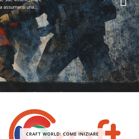
ica assumersi una…
CRAFT WORLD: COME INIZIARE