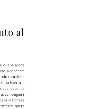
nto al
 a vivere anche
to all’incontro
ultura italiana
ella libertà. Il
na sua seconda
e accompagna il
a della Marchesa
estituire quella