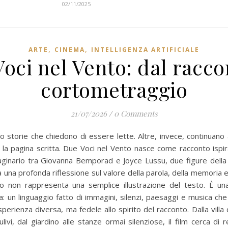
02/11/2025
,
,
ARTE
CINEMA
INTELLIGENZA ARTIFICIALE
oci nel Vento: dal racco
cortometraggio
21/07/2026
/
0 Comments
no storie che chiedono di essere lette. Altre, invece, continuano
e la pagina scritta. Due Voci nel Vento nasce come racconto ispira
ginario tra Giovanna Bemporad e Joyce Lussu, due figure della c
na profonda riflessione sul valore della parola, della memoria e d
o non rappresenta una semplice illustrazione del testo. È u
a: un linguaggio fatto di immagini, silenzi, paesaggi e musica ch
sperienza diversa, ma fedele allo spirito del racconto. Dalla vill
ulivi, dal giardino alle stanze ormai silenziose, il film cerca di r