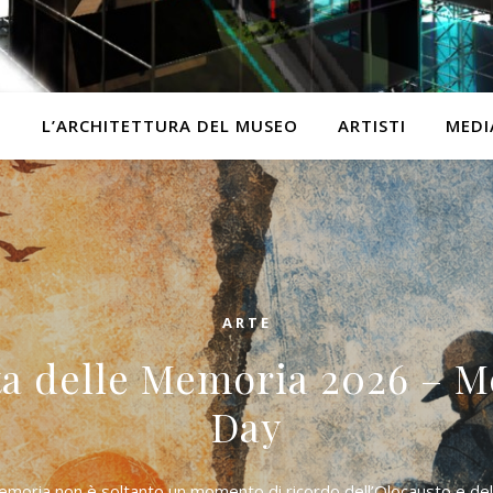
O
L’ARCHITETTURA DEL MUSEO
ARTISTI
MEDI
ARTE
ta delle Memoria 2026 – M
Day
emoria non è soltanto un momento di ricordo dell’Olocausto e del