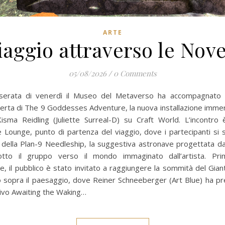
ARTE
iaggio attraverso le Nov
05/08/2026
/
0 Comments
 serata di venerdì il Museo del Metaverso ha accompagnato i v
erta di The 9 Goddesses Adventure, la nuova installazione immer
isma Reidling (Juliette Surreal-D) su Craft World. L’incontro è
 Lounge, punto di partenza del viaggio, dove i partecipanti si s
 della Plan-9 Needleship, la suggestiva astronave progettata d
tto il gruppo verso il mondo immaginato dall’artista. Pri
one, il pubblico è stato invitato a raggiungere la sommità del Gia
 sopra il paesaggio, dove Reiner Schneeberger (Art Blue) ha pre
ivo Awaiting the Waking…