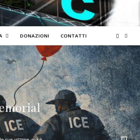
A
DONAZIONI
CONTATTI
emorial
le sue vittime, ma è