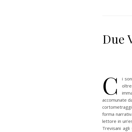
Due V
C
i so
oltr
imma
accomunate da u
cortometraggi
forma narrativ
lettore in un’e
Trevisani agli 